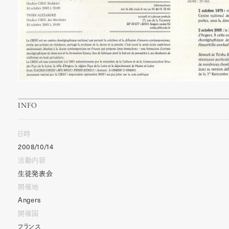
INFO
日時
2008/10/14
活動内容
生徒発表会
開催地
Angers
開催国
フランス