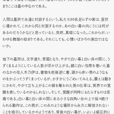
まりここは墓の中なのである。
30
人間は墓所で永遠と対話するという。私たち
名足らずの客は、室伏
に導かれて、これから何と対面するのか、あの白い幕の向こうには何が
あるのだろうかなどと思っていると、突然、真暗になった。これからが、い
わゆる舞踏の始まりである。それにしても、心憎いばかりの演出ではな
いか。
地下の墓所は、文字通り、常闇となり、やがて白い幕と白い床の間に、う
ずくまるようにしている人影が浮かび上がる。顔に白い包帯を巻いた墓
のなかの住人木乃伊は、着物を前後逆に着、頭から赤い帯のようなも
のをかぶってうずくまっているが、かすかにうごめいてみえる。震えは動き
にかわり、やがて立ち上がるこの眼を奪われた男の仕草は、冥界での覚
醒を表しているのかもしれない。そして、覚醒が同時にもたらすものは苦
痛である。白い幕と白い床の間にある小さな四角い台の上で延々続け
られる動作は、この男が、この点のような場所から永久に解放されない
ことを暗示しているかのようであり、背後の白い幕が、いよいよ威圧的に