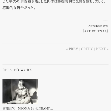
じた室伏の、肉を殺ぎ落とした肉体は終始霊的な光彩を放ち、美しく、
感動的な舞台だった。
November 1981
『ART JOURNAL』
PREV
CRITIC
NEXT
RELATED WORK
常闇形Ⅶ 「NEONあるいはNEANTの炸・裂──SiLENCEあるいは炸・裂・点」