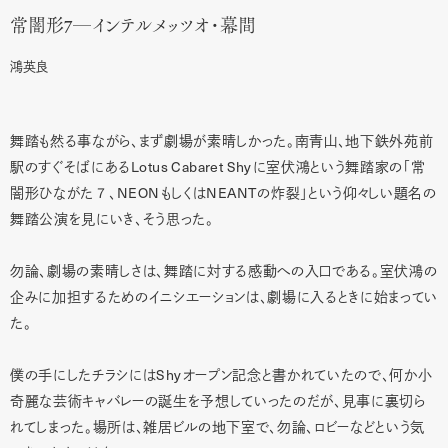
─
常闇形7
インテルメッツオ・幕間
鴻英良
舞踏も然る事ながら、まず劇場が素晴しかった。南青山、地下鉄外苑前
Lotus Cabaret Shy
駅のすぐそばにある
に室伏鴻という舞踏家の「常
７
NEON
NEANT
闇形ひながた
、
もしくは
の炸裂」という仰々しい題名の
舞踏公演を見にいき、そう思った。
勿論、劇場の素晴しさは、舞踏に対する感動への入口である。室伏鴻の
企みに加担するためのイニシエーションは、劇場に入るときに始まってい
た。
Shy
僕の手にしたチラシには
オープン記念と書かれていたので、何か小
奇麗な芸術キャバレーの誕生を予想していったのだが、見事に裏切ら
れてしまった。場所は、雑居ビルの地下室で、勿論、ロビーなどという気