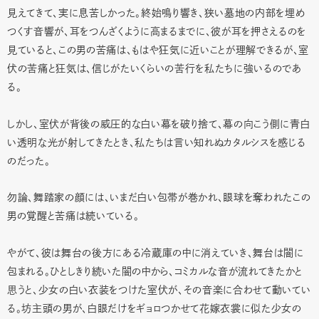
見えてきて、実に息苦しかった。終始鳴り響き、狭い墓地の内部を埋め
つくす音響が、耳をつんざくように高まるまでに、彼が耳を押さえるのを
見ていると、この男の苦痛は、もはや狂気に近いことが理解できるが、室
伏の苦痛と狂気は、信じがたいくらいの苦行を私たちに強いるのであ
る。
しかし、室伏が背後の威圧的な白い幕を破り捨て、幕の向こう側に青白
い透明な光が射してきたとき、私たちは言い知れぬカタルシスを感じる
のだった。
勿論、舞踏家の顔には、いまだ白い包帯が巻かれ、眼球を奪われたこの
男の覚醒と苦痛は続いている。
やがて、彼は舞台の後方にある冷蔵庫の中に消えていき、舞台は闇に
包まれる。ひとしきり続いた闇の中から、コミカルな音が流れてきたかと
思うと、少女の白い衣装をつけた室伏が、その音楽に合わせて動いてい
る。坊主頭の男が、白眼だけをギョロつかせて花嫁衣裳に似た少女の