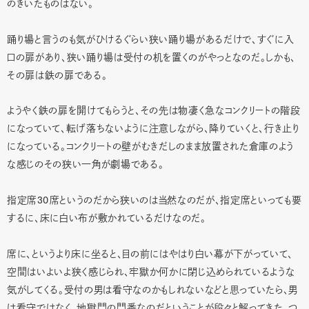
のきいたものはない。
踊り場と言うのも気がひけるぐらい狭い踊り場があるだけで、すぐに入
口の扉があり、狭い踊り場は受付の机を置くのがやっとなのだ。しかも、
その扉は鉄の扉である。
ようやく鉄の扉を開けてもらうと、その先は物凄く急なコンクリートの階段
になっていて、転げ落ちないように注意しながら、降りていくと、行き止り
になっている。コンクリートの壁がむきだしのまま放置された倉庫のよう
な感じのその狭い一角が劇場である。
30
指定席
席というのだから狭いのは当然なのだが、指定席といっても要
するに、床に白い布が敷かれているだけなのだ。
席に、というより床に坐ると、目の前にはやはり白い幕が下がっていて、
空間はいよいよ狭く感じられ、牢獄か何かに閉じ込められているような
気がしてくる。受付の男は看守なのかもしれないなどと思っていたら、男
は看守ではなく、地獄門の門番なのだということが段々と解ってきた。つ