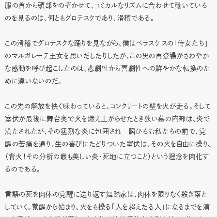
服の首から頭部をのぞかせて、コミカルなリズムに合わせて動いている
のを見るのは、何ともグロテスクであり、滑稽である。
この滑稽でグロテスクな踊りを見ながら、僕はベラスケスの「侍女たち」
のマルガレーテ王女を思いだしたりしたが、この男の再登場がさわやか
な感動を呼び起こしたのは、悲劇性から喜劇性への鮮やかな転換のた
めに違いないのだ。
この先の解放を快く味わっていると、コンクリートの壁を火が走る。そして
室伏が最後に舞台奥で火を燃え上がらせたとき狭い墓の内部は、炎で
満たされたが、その猛烈な炎に包囲され一瞬ひるむ私たちの前で、覚
醒の苦痛を通り、生の喜びにたどりついた室伏は、その火を自由に操り、
（背火！その分析の最も美しい炎・死地に立つこと）という理念を肉化す
るのである。
言語の死を肉体の覚醒に送り返す舞踏家は、肉体を限りなく殺ぎ落と
していく。覚醒から始まり、火をも操る「人を超えたる人」になるまでを演