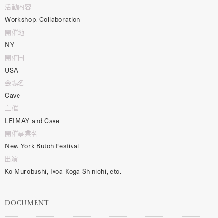
活動内容
Workshop, Collaboration
開催地
NY
開催国
USA
会場名
Cave
主催
LEIMAY and Cave
開催事業名
New York Butoh Festival
出演
Ko Murobushi, Ivoa-Koga Shinichi, etc.
DOCUMENT