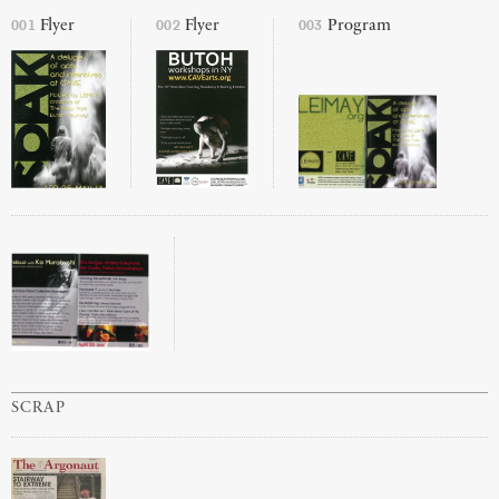
001
002
003
Flyer
Flyer
Program
SCRAP