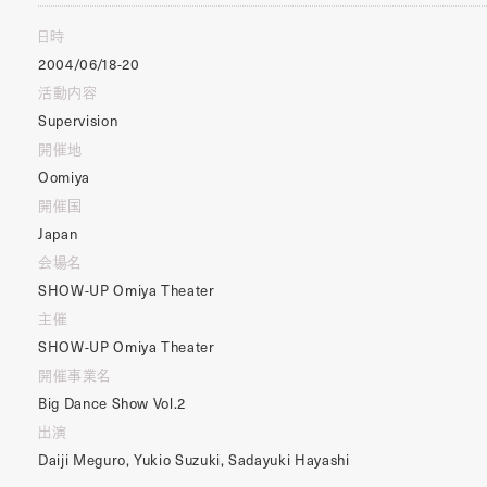
日時
2004/06/18-20
活動内容
Supervision
開催地
Oomiya
開催国
Japan
会場名
SHOW-UP Omiya Theater
主催
SHOW-UP Omiya Theater
開催事業名
Big Dance Show Vol.2
出演
Daiji Meguro, Yukio Suzuki, Sadayuki Hayashi