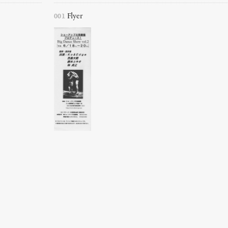
001
Flyer