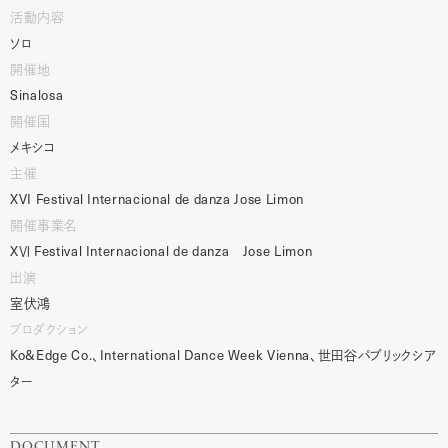
活動内容
ソロ
開催地
Sinalosa
開催国
メキシコ
主催
XVI
Festival
Internacional
de
danza
Jose
Limon
開催事業名
X
Ⅵ
Festival
Internacional
de
danza
Jose
Limon
出演
室伏鴻
プロダクション
Ko&Edge
Co.
、
International
Dance
Week
Vienna
、世田谷パブリックシア
ター
DOCUMENT