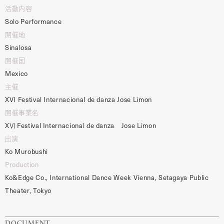
活動内容
Solo Performance
開催地
Sinalosa
開催国
Mexico
主催
XVI Festival Internacional de danza Jose Limon
開催事業名
XⅥ Festival Internacional de danza Jose Limon
出演
Ko Murobushi
Production
Ko&Edge Co., International Dance Week Vienna, Setagaya Public
Theater, Tokyo
DOCUMENT