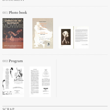
001
Photo book
002
Program
SCRAP