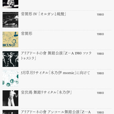
1980
常闇形 IV 「オルガンと硫酸」
1980
常闇形
1980
アリアドーネの會 舞踏公演「Z－A 1980 ツァラ
トゥストラ」
1980
5月草月リサイタル「木乃伊 momie」に向けて
1980
室伏鴻 舞踏リサイタル「木乃伊」
1980
アリアドーネの會 アンコール舞踏公演「Z─A