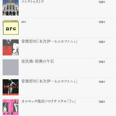
1981
ツァラトゥストラ
1981
arc
1981
常闇形Ⅵ「木乃伊─ヒエロファニィ」
1981
室伏鴻・即興の午后
1981
常闇形Ⅵ「木乃伊─ヒエロファニィ」
1981
カルロッタ池田ソロリサイタル「うッ」