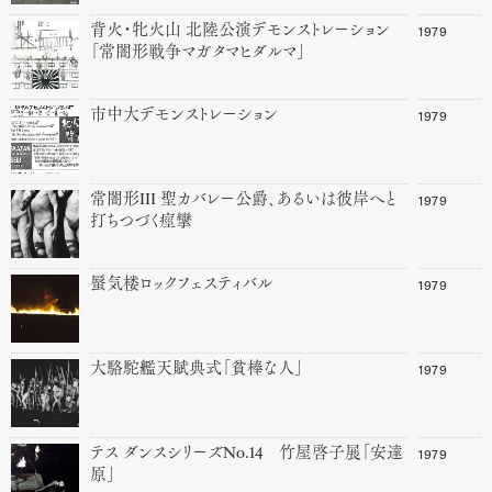
1979
背火・牝火山 北陸公演デモンストレーション
「常闇形戦争マガタマヒダルマ」
1979
市中大デモンストレーション
1979
常闇形III 聖カバレー公爵、あるいは彼岸へと
打ちつづく痙攣
1979
蜃気楼ロックフェスティバル
1979
大駱駝艦天賦典式「貧棒な人」
1979
テス ダンスシリーズNo.14 竹屋啓子展「安達
原」