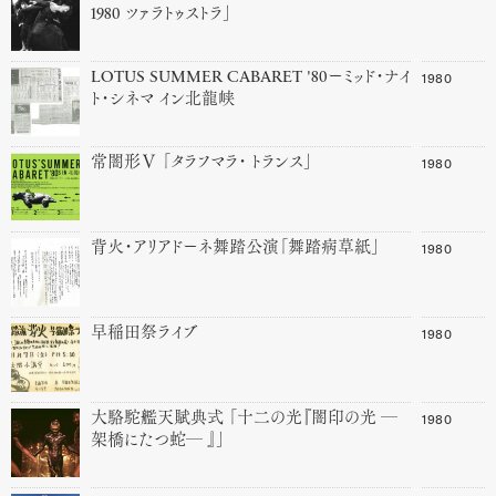
1980 ツァラトゥストラ」
1980
LOTUS SUMMER CABARET '80ーミッド・ナイ
ト・シネマ イン北龍峡
1980
常闇形Ⅴ 「タラフマラ・ トランス」
1980
背火・アリアドーネ舞踏公演「舞踏病草紙」
1980
早稲田祭ライブ
1980
大駱駝艦天賦典式 「十二の光『闇印の光 ─
架橋にたつ蛇─ 』」