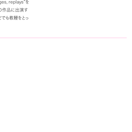
es, replays”
を
どの作品に出演す
どでも教鞭をとっ