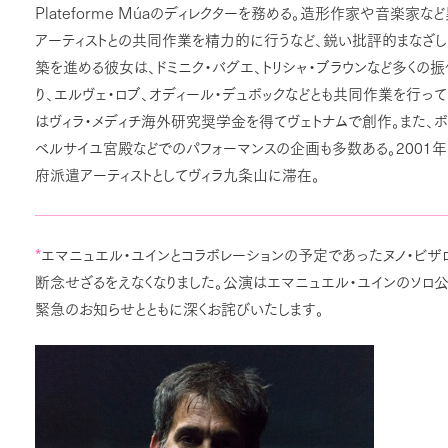
Plateforme Múa
のディレクターを務める。造形作家や音楽家な
アーティストとの共同作業を精力的に行うなど、鋭い批評的まなざ
築を進める彼女は、ドミニク・バグエ、トリシャ・ブラウンなど多くの
り、エルヴェ・ロブ、オディール・デュボックなどとも共同作業を行って
はヴィラ・メディチ海外研究奨学金を得てヴェトナムで創作。また、
2001
ベルサイユ宮殿などでのパフォーマンスの企画も多数ある。
年
府派遣アーティストとしてヴィラ九条山に滞在。
エマニュエル・ユインとコラボレーションの予定であったヌノ・ビ
断念せざるをえなくなりました。公演はエマニュエル・ユインのソロ公
緊急のお知らせとともに深くお詫びいたします。