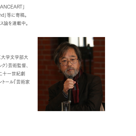
ANCEART
」
nd
」等に寄稿。
ンス論を連載中。
京大学文学部大
ルク）芸術監督、
二十一世紀劇
ントール『芸術家