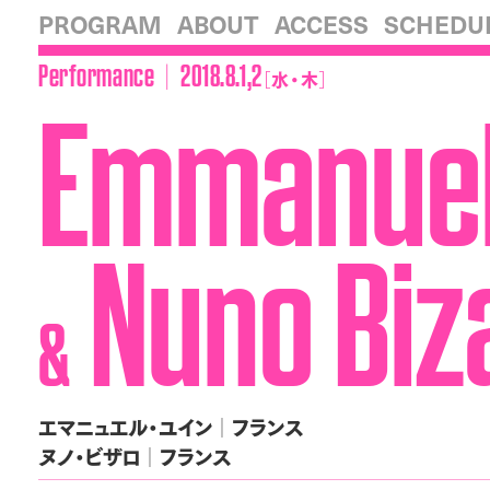
PROGRAM
ABOUT
ACCESS
SCHEDU
│
Performance
2018.8.1,2
［
水・木
］
Emmanuel
Nuno Biz
&
エマニュエル・ユイン│フランス
ヌノ・ビザロ│フランス