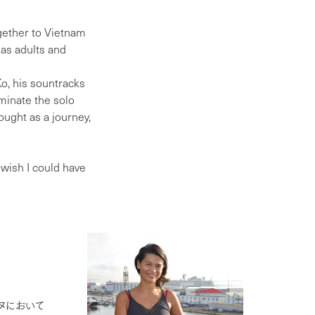
ogether to Vietnam
as adults and
Ko, his sountracks
eminate the solo
hought as a journey,
 wish I could have
ヌにおいて