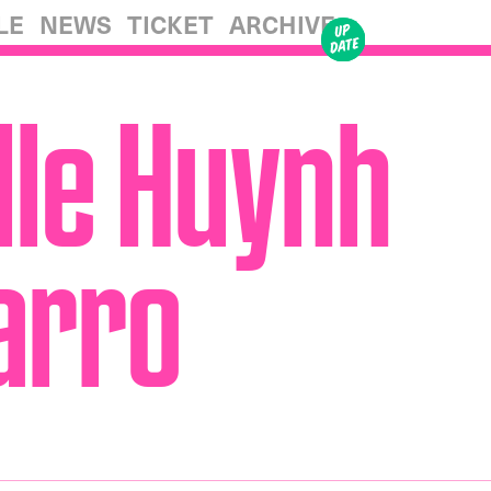
LE
NEWS
TICKET
ARCHIVE
le Huynh
arro