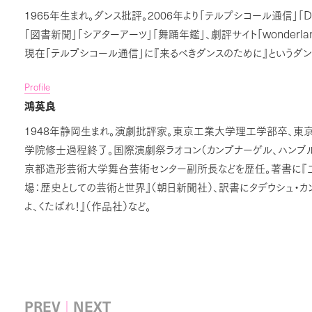
1965
2006
D
年生まれ。ダンス批評。
年より「テルプシコール通信」「
wonderla
「図書新聞」「シアターアーツ」「舞踊年鑑」、劇評サイト「
現在「テルプシコール通信」に『来るべきダンスのために』というダ
Profile
鴻英良
1948
年静岡生まれ。演劇批評家。東京工業大学理工学部卒、東
学院修士過程終了。国際演劇祭ラオコン（カンプナーゲル、ハンブ
京都造形芸術大学舞台芸術センター副所長などを歴任。著書に『
場：歴史としての芸術と世界』（朝日新聞社）、訳書にタデウシュ・カ
よ、くたばれ！』（作品社）など。
PREV
NEXT