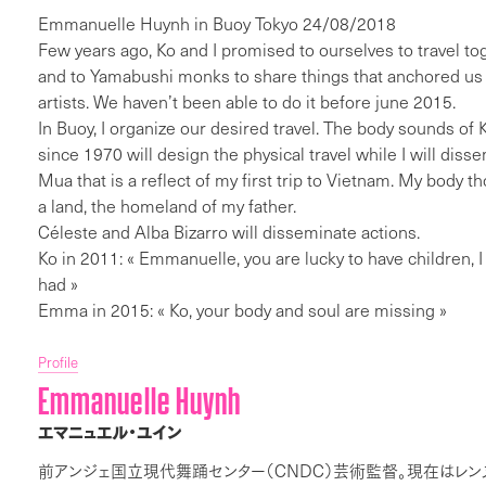
Emmanuelle Huynh in Buoy Tokyo 24/08/2018
Few years ago, Ko and I promised to ourselves to travel t
and to Yamabushi monks to share things that anchored us 
artists. We haven’t been able to do it before june 2015.
In Buoy, I organize our desired travel. The body sounds of 
since 1970 will design the physical travel while I will diss
Mua that is a reflect of my first trip to Vietnam. My body t
a land, the homeland of my father.
Céleste and Alba Bizarro will disseminate actions.
Ko in 2011: « Emmanuelle, you are lucky to have children, I
had »
Emma in 2015: « Ko, your body and soul are missing »
Profile
Emmanuelle Huynh
エマニュエル・ユイン
CNDC
前アンジェ国立現代舞踊センター（
）芸術監督。現在はレン