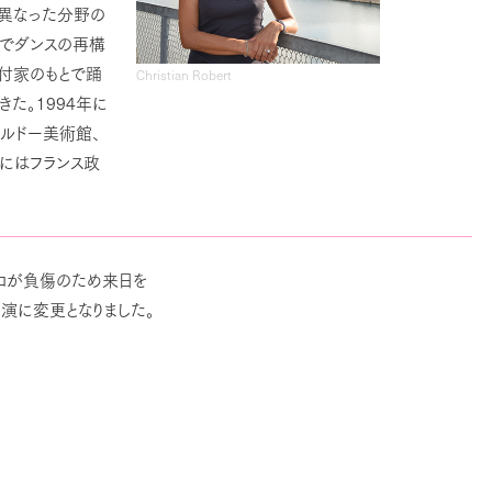
ど異なった分野の
しでダンスの再構
振付家のもとで踊
Christian Robert
1994
きた。
年に
ボルドー美術館、
にはフランス政
ザロが負傷のため来日を
演に変更となりました。