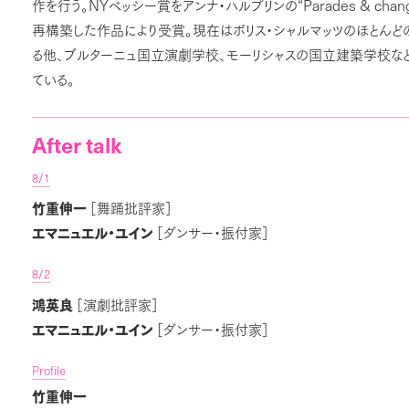
NY
“Parades & chang
作を行う。
ベッシー賞をアンナ・ハルプリンの
再構築した作品により受賞。現在はボリス・シャルマッツのほとん
る他、ブルターニュ国立演劇学校、モーリシャスの国立建築学校な
ている。
After talk
8/1
竹重伸一
［舞踊批評家］
エマニュエル・ユイン
［ダンサー・振付家］
8/2
鴻英良
［演劇批評家］
エマニュエル・ユイン
［ダンサー・振付家］
Profile
竹重伸一