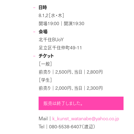
日時
8.1,2
［水・木］
19:00
19:30
開場
｜開演
会場
BUoY
北千住
49-11
足立区千住仲町
チケット
［一般］
2,500
2,800
前売り｜
円、当日｜
円
［学生］
2,000
2,300
前売り｜
円、当日｜
円
販売は終了しました。
Mail
k
kunst
watanabe@yahoo.co.jp
｜
_
_
Tel
080-5538-6407
｜
（渡辺）