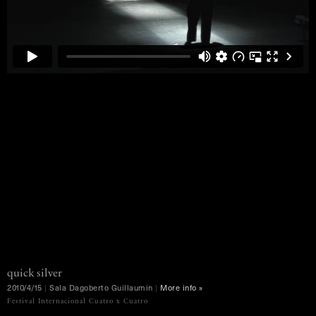
quick
silver
2010/4/15
|
Sala
Dagoberto
Guillaumin
|
More info »
MENU
Festival Internacional Cuatro x Cuatro
Ko Murobushi Archive