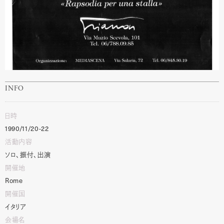
INFO
日時
1990/11/20-22
活動内容
ソロ、振付、出演
開催地
Rome
開催国
イタリア
会場名