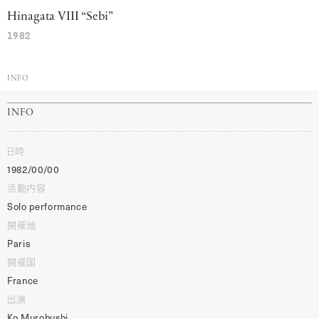
Hinagata VIII “Sebi”
1982
INFO
INFO
日時
1982/00/00
活動内容
Solo performance
開催地
Paris
開催国
France
出演
Ko Murobushi