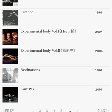
1994
Errance
2004
Experimental body Vol.I《Heels 踵》
2004
Experimental body Vol.II《始原児》
1986
Fascinations
2014
Faux Pas
PREV
1
2
3
4
5
…
14
NEXT