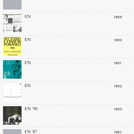
1989
EN
1990
EN
1991
EN
1992
EN
1990
EN '90
1987
EN ‘87