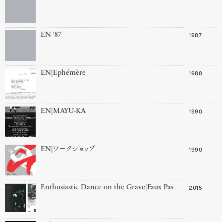
1987
EN ‘87
1988
EN|Ephémère
1990
EN|MAYU-KA
1990
EN|ワークショップ
2015
Enthusiastic Dance on the Grave|Faux Pas