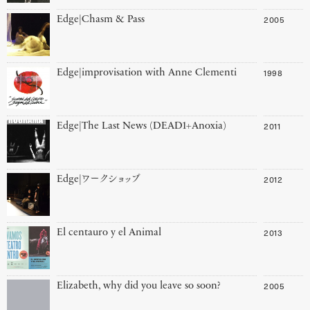
2005
Edge|Chasm & Pass
1998
Edge|improvisation with Anne Clementi
2011
Edge|The Last News (DEAD1+Anoxia)
2012
Edge|ワークショップ
2013
El centauro y el Animal
2005
Elizabeth, why did you leave so soon?