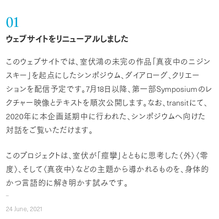
01
ウェブサイトをリニューアルしました
このウェブサイトでは、室伏鴻の未完の作品「真夜中のニジン
スキー」を起点にしたシンポジウム、ダイアローグ、クリエー
ションを配信予定です。
7
月
18
日以降、第一部
Symposium
のレ
クチャー映像とテキストを順次公開します。なお、
transit
にて、
2020
年に本企画延期中に行われた、シンポジウムへ向けた
対話をご覧いただけます。
このプロジェクトは、室伏が「痙攣」とともに思考した〈外〉〈零
度〉、そして〈真夜中〉などの主題から導かれるものを、身体的
かつ言語的に解き明かす試みです。
24
June,
2021