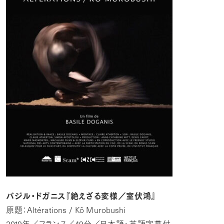
バジル・ドガニス『絶えざる変様／室伏鴻』
原題：
Altérations
/
Kô
Murobushi
2019
年／フランス／
49
分／日本語・英語字幕付