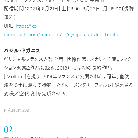
配信期間：
2021
年
8
月
21
日［土］
18:00–8
月
23
日［月］
18:00
〔視聴
無料〕
URL
：
https://ko-
murobushi.com/midnight/jp/symposium/lec
_
basile
バジル・ドガニス
ギリシャ系フランス人哲学者、映像作家、シナリオ作家。フィク
ション短編
2
作品に続き、
2018
年には初の長編作品
『
Meltem
』を撮り、
2019
年フランスで公開された。同年、室伏
鴻を
10
年に渡って撮影したドキュメンタリーフィルム『絶えざる
変様／室伏鴻』を完成させる。
14
August,
2021
02