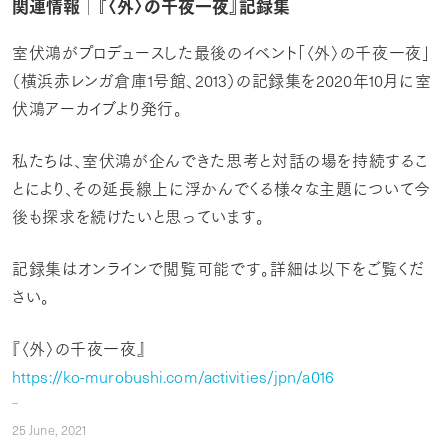
関連情報│『〈外〉の千夜一夜』記録集
室伏鴻がプロデュースした最後のイベント「〈外〉の千夜一夜」
（横浜赤レンガ倉庫
1
号館、
2013
）の記録集を
2020
年
10
月に室
伏鴻アーカイブより発行。
私たちは、室伏鴻が企んできた思考と対話の場を持続するこ
とにより、その延長線上に浮かんでくる様々な主題について今
後も探求を続けたいと思っています。
記録集はオンラインで閲覧可能です。詳細は以下をご覧くだ
さい。
『〈外〉の千夜一夜』
https://ko-murobushi.com/activities/jpn/a016
25
June,
2021