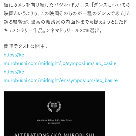
彼にカメラを向け続けたバジル・ドガニス。「ダンスについての
映画というよりも、この映画そのものが一種のダンスである」と
語る監督が、孤高の舞踏家の内面性までも捉えようとしたド
キュメンタリー作品。シネマドゥリール
2019
選出。
関連テクスト公開中：
https://ko-
murobushi.com/midnight/jp/symposium/lec
_
basile
https://ko-
murobushi.com/midnight/en/symposium/lec
_
basile