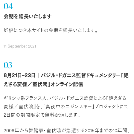
04
会期を延長いたします
好評につき本サイトの会期を延長いたします。
14
September,
2021
03
8
21
–23
月
日
日｜バジル・ドガニス監督ドキュメンタリー『絶
えざる変様／室伏鴻』オンライン配信
ギリシャ系フランス人、バジル・ドガニス監督による『絶えざる
変様／室伏鴻』を、「真夜中のニジンスキー」プロジェクトにて
2
日間の期間限定で無料配信します。
2006
年から舞踏家・室伏鴻が急逝する
2015
年までの
10
年間、