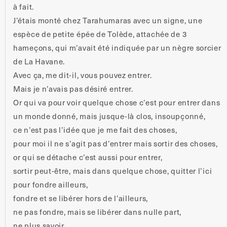
à fait.
J’étais monté chez Tarahumaras avec un signe, une
espèce de petite épée de Tolède, attachée de 3
hameçons, qui m’avait été indiquée par un nègre sorcier
de La Havane.
Avec ça, me dit-il, vous pouvez entrer.
Mais je n’avais pas désiré entrer.
Or qui va pour voir quelque chose c’est pour entrer dans
un monde donné, mais jusque-là clos, insoupçonné,
ce n’est pas l’idée que je me fait des choses,
pour moi il ne s’agit pas d’entrer mais sortir des choses,
or qui se détache c’est aussi pour entrer,
sortir peut-être, mais dans quelque chose, quitter l’ici
pour fondre ailleurs,
fondre et se libérer hors de l’ailleurs,
ne pas fondre, mais se libérer dans nulle part,
ne plus savoir,