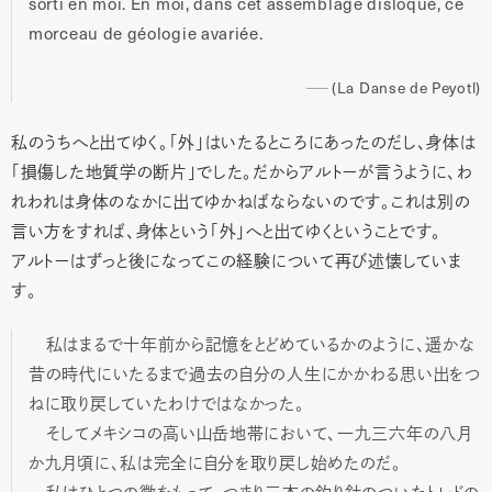
sorti en moi. En moi, dans cet assemblage disloqué, ce
morceau de géologie avariée.
(La Danse de Peyotl)
私のうちへと出てゆく。「外」はいたるところにあったのだし、身体は
「損傷した地質学の断片」でした。だからアルトーが言うように、わ
れわれは身体のなかに出てゆかねばならないのです。これは別の
言い方をすれば、身体という「外」へと出てゆくということです。
アルトーはずっと後になってこの経験について再び述懐していま
す。
私はまるで十年前から記憶をとどめているかのように、遥かな
昔の時代にいたるまで過去の自分の人生にかかわる思い出をつ
ねに取り戻していたわけではなかった。
そしてメキシコの高い山岳地帯において、一九三六年の八月
か九月頃に、私は完全に自分を取り戻し始めたのだ。