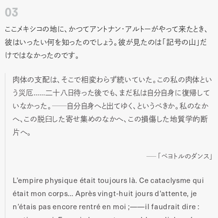
03
ここメキシコの地に、かつてアントナン・アルトーがやって来たとき、
彼はいったい何を知ったのでしょう。彼が見たのは「記号の山」だ
けではなかったのです。
肉体の支配は、そこで相変わらず続いていた。この私の肉体とい
う災厄……二十八日待った後でも、まだ私は自分自身に復帰して
いなかった。
自分自身へと出てゆく、というべきか。私のなか
──
へ、この脱臼した寄せ集めのなかへ、この損傷した地質学的断
片へ。
「ペヨトルのダンス」
L’empire physique était toujours là. Ce cataclysme qui
était mon corps… Après vingt-huit jours d’attente, je
n’étais pas encore rentré en moi ;——il faudrait dire :