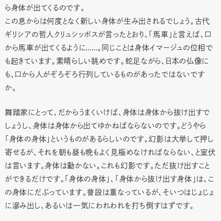
ら身体が出てくるのです。
この息からは何度となく新しい身体が生み出されるでしょう。古代
ギリシアの哲人クリュシッポスが言ったとおり、「馬車」と言えば、口
から馬車が出てくるように……。同じことは身体イマージュの位相で
も起きています。素晴らしい眺めです。蛇足ながら、日本の仏像に
も、口から人がぞろぞろ行列しているものがあったではないです
か。
舞踏家にとって、だからうまくいけば、身体は身体から抜け出すで
しょうし、身体は身体から出てゆかねばならないのです。どうやら
「身体の身体」というものがあるらしいのです。幻影は大挙して押し
寄せるが、それを朝も昼も晩もよく見極めなければならない、と室伏
は言います。身体は動かない。これも幻影です。ただ抜け出すこと
ができるだけです。「身体の身体」、「身体から抜け出す身体」は、こ
の身体にだぶっています。普段は重なっているが、そいつはじょじょ
に滲み出し、あるいは一気にわれわれを打ち倒すはずです。