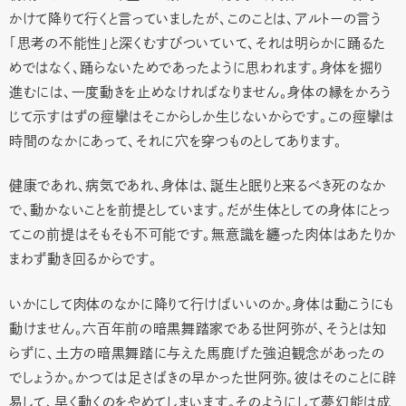
かけて降りて行くと言っていましたが、このことは、アルトーの言う
「思考の不能性」と深くむすびついていて、それは明らかに踊るた
めではなく、踊らないためであったように思われます。身体を掘り
進むには、一度動きを止めなければなりません。身体の縁をかろう
じて示すはずの痙攣はそこからしか生じないからです。この痙攣は
時間のなかにあって、それに穴を穿つものとしてあります。
健康であれ、病気であれ、身体は、誕生と眠りと来るべき死のなか
で、動かないことを前提としています。だが生体としての身体にとっ
てこの前提はそもそも不可能です。無意識を纏った肉体はあたりか
まわず動き回るからです。
いかにして肉体のなかに降りて行けばいいのか。身体は動こうにも
動けません。六百年前の暗黒舞踏家である世阿弥が、そうとは知
らずに、土方の暗黒舞踏に与えた馬鹿げた強迫観念があったの
でしょうか。かつては足さばきの早かった世阿弥。彼はそのことに辟
易して、早く動くのをやめてしまいます。そのようにして夢幻能は成