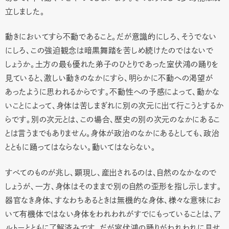
立しました。
動きにおいてすら不動であること。だが意識的にしろ、そうでない
にしろ、この強迫観念は暗黒舞踏を苦しめ続けたのではないで
しょうか。土方の最も優れた弟子のひとりであった室伏鴻の踊りを
見ていると、激しい動きのなかにすら、明らかに不動への渇望が
あったように思われるからです。不動性への予感によって、動かな
いことによって、身体は苦しまぎれに別の次元に出て行こうとするか
らです。別の次元とは、この場合、歴史の別の次元のなかにあるこ
とは言うまでもありません。身体が政治のなかにあるとしても、政治
とともに踊ってはならない。動いてはならない。
すべてのものが兆し、顕現し、産出されるのは、自然のなかなので
しょうが、一方、身体はそのままで別の自然の歪形を指し示します。
器官なき身体、すなわちあるときは無機的な身体、様々な意味にお
いて有機体ではない身体をわれわれがすでにもっていることは、ア
ルトーとともに了解済みです。だが室伏鴻の踊りがわれわれに見せ