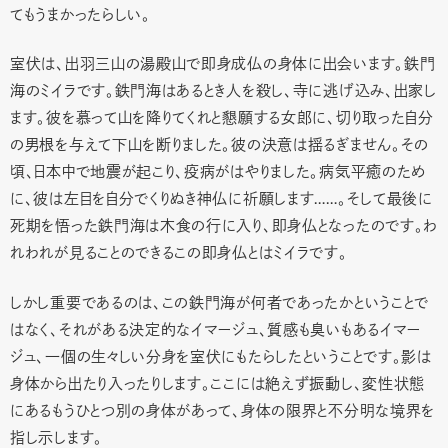
てもうまかったらしい。
室伏は、出羽三山の湯殿山で即身成仏の身体に出会います。鉄門
海のミイラです。鉄門海はあるとき人を殺し、寺に逃げ込み、出家し
ます。彼を慕って山を降りてくれと懇願する女郎に、切り取った自分
の男根を与えて下山を断りました。彼の決意は揺るぎません。その
頃、日本中で地震が起こり、疫病がはやりました。病気平癒のため
に、彼は左目を自分でくりぬき神仏に祈願します……。そして最後に
死期を悟った鉄門海は木食の行に入り、即身仏となったのです。わ
れわれが見ることのできるこの即身仏とはミイラです。
しかし重要であるのは、この鉄門海が何者であったかということで
はなく、それがある決定的なイマージュ、質感も臭いもあるイマー
ジュ、一個の生々しい分身を室伏にもたらしたということです。影は
身体から出たり入ったりします。ここには絶えず振動し、変性状態
にあるもうひとつ別の身体があって、身体の限界と不分明な境界を
指し示します。