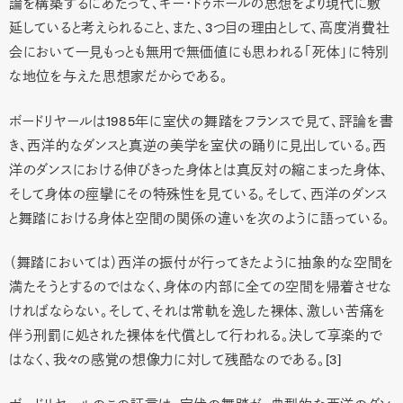
論を構築するにあたって、ギー・ドゥボールの思想をより現代に敷
延していると考えられること、また、3つ目の理由として、高度消費社
会において一見もっとも無用で無価値にも思われる「死体」に特別
な地位を与えた思想家だからである。
ボードリヤールは1985年に室伏の舞踏をフランスで見て、評論を書
き、西洋的なダンスと真逆の美学を室伏の踊りに見出している。西
洋のダンスにおける伸びきった身体とは真反対の縮こまった身体、
そして身体の痙攣にその特殊性を見ている。そして、西洋のダンス
と舞踏における身体と空間の関係の違いを次のように語っている。
（舞踏においては）西洋の振付が行ってきたように抽象的な空間を
満たそうとするのではなく、身体の内部に全ての空間を帰着させな
ければならない。そして、それは常軌を逸した裸体、激しい苦痛を
伴う刑罰に処された裸体を代償として行われる。決して享楽的で
はなく、我々の感覚の想像力に対して残酷なのである。[3]