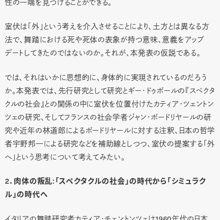
性の一端を見つけることができる。
室伏は「外」という考えを介入させることにより、土方とは異なる方
法で、舞踏における死や死体の表象が持つ意味、意義をアップ
デートしてきたのではないのか。それが、本発表の仮説である。
では、それはいかに思想的に、身体的に実現されているのだろう
か。本発表では、先行研究として研究とギー・ドゥボールの『スペクタ
クルの社会』との関係の中に室伏を位置付けたカティア・ツェントン
ツェの研究、そしてフランスの社会学者ジャン・ボードリヤールの研
究や近年の林道郎によるボードリヤールに対する注釈、日本の哲学
者宇野邦一による研究などを補助線としつつ、室伏の提案する「外
へ」という思考について考えてみたい。
2．肉体の叛乱:「スペクタクルの社会」の時代から「シミュラク
ル」の時代へ
イタリアの舞踏研究者カティア・チェントンツェは1960年代の日本