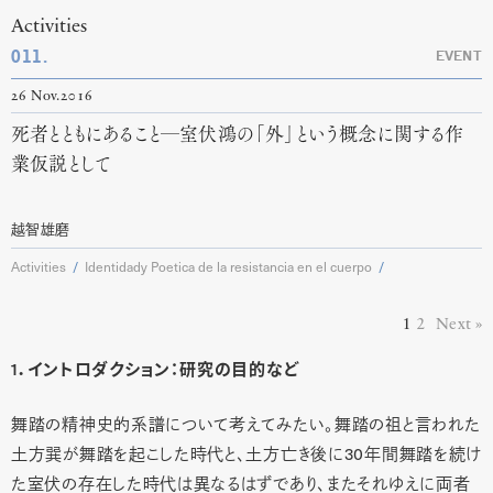
Activities
011.
EVENT
26 Nov.2016
死者とともにあること─室伏鴻の「外」という概念に関する作
業仮説として
越智雄磨
Activities
Identidady Poetica de la resistancia en el cuerpo
1
2
Next
1．イントロダクション：研究の目的など
舞踏の精神史的系譜について考えてみたい。舞踏の祖と言われた
土方巽が舞踏を起こした時代と、土方亡き後に30年間舞踏を続け
た室伏の存在した時代は異なるはずであり、またそれゆえに両者