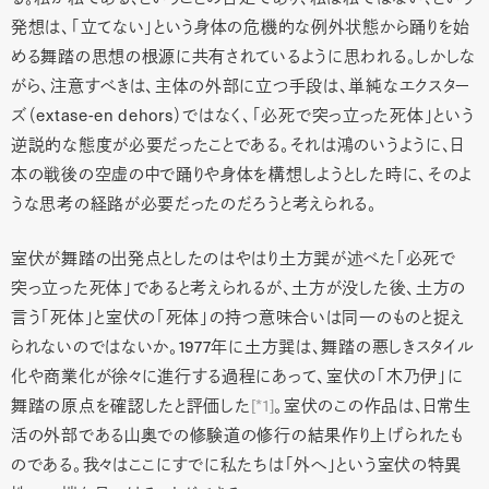
発想は、「立てない」という身体の危機的な例外状態から踊りを始
める舞踏の思想の根源に共有されているように思われる。しかしな
がら、注意すべきは、主体の外部に立つ手段は、単純なエクスター
ズ（extase-en dehors）ではなく、「必死で突っ立った死体」という
逆説的な態度が必要だったことである。それは鴻のいうように、日
本の戦後の空虚の中で踊りや身体を構想しようとした時に、そのよ
うな思考の経路が必要だったのだろうと考えられる。
室伏が舞踏の出発点としたのはやはり土方巽が述べた「必死で
突っ立った死体」であると考えられるが、土方が没した後、土方の
言う「死体」と室伏の「死体」の持つ意味合いは同一のものと捉え
られないのではないか。1977年に土方巽は、舞踏の悪しきスタイル
化や商業化が徐々に進行する過程にあって、室伏の「木乃伊」に
舞踏の原点を確認したと評価した
[*1]
。室伏のこの作品は、日常生
活の外部である山奥での修験道の修行の結果作り上げられたも
のである。我々はここにすでに私たちは「外へ」という室伏の特異