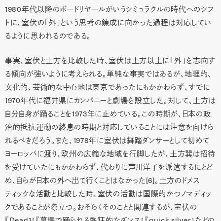
1980年代以降のボードリヤールがいうシミュラクルの時代へのシフ
トに、室伏の「外」という思考の錬成に向かった過程は対応してい
るように思われるのである。
事実、室伏と土方を比較した時、室伏は土方以上に「外」を志向す
る傾向が強いように考えられる。単純な事実ではあるが、地理的、
文化的、芸術的な中心地は東京であったにもかかわらず、すでに
1970年代に福井県にカンパニーと劇場を設立した。対して、土方は
自分自身が踊ることを1973年に止めている。この時期が、日本の政
治的抵抗運動の終息の時期と対応していることには注意を向けら
れるべきだろう。また、1978年に室伏は舞踏ダンサーとして初めて
ヨーロッパに渡り、欧州の広範な地域を行脚したが、土方巽は招待
を受けていたにもかかわらず、代わりに芦川洋子を派遣するにとど
め、自らが日本の外へ出て行くことはなかった[6]。土方のドメス
ティックな活動と比較した時、室伏の活動は国際的かつノマディッ
クであることが際立つ。おそらくそのことと関連するが、室伏の
『Dead1』『墓場で踊られる熱狂的なダンス』『quick silver』などの