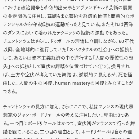
における政治闘争と革命的出来事とアヴァンギャルド芸術の展開
の並走関係に注目し、舞踏もまた芸術を経済的価値と商業的なポ
テンシャルから守る抵抗の運動だったと見ている。またそれは西洋
のダンスにおいて培われたテクニックの拒絶の運動でもあった。
チェントンツェはさらに、ドゥボールの理論に立脚しながら、60年代
以降、全地球的に進行していた「スペクタクルの社会」への抵抗と
して、あるいは資本主義経済の中で進行する「人間の優位性の喪
失」への抵抗として室伏の舞踏を位置づけていく
[*2]
。換言すれ
ば、土方や室伏が考えていた舞踏は、逆説的に見えるが、死を経
由した、人間の生の回復、human masteryの回復とみなすことが
できる。
チェントンツェの見方に加え、さらにここで、私はフランスの現代思
想家のジャン・ボードリヤールの考えに注目したい。理由は3つあ
る。一つ目にボードリヤールはかつて、室伏鴻がフランスで行った舞
踏を観ていること、二つ目の理由として、ボードリヤールは自らの理