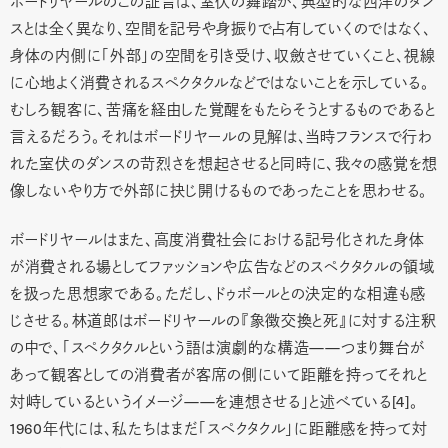
ボードリヤールのこの証言は、室伏の舞踏が、典型的な西洋のダン
スとは全く異なり、空間を記号や身振りで占有していくのではなく、
身体の内側に「外部」の空間を引き受け、収斂させていくこと、視線
に心地よく消費されるスペクタクルなどではないことを示している。
むしろ観客に、苦痛を経由した覚醒をもたらそうとするものであると
言えるだろう。それはボードリヤールの見解は、当時フランスで行わ
れた室伏のダンスの苛烈さを想起させると同時に、我々の感覚を想
像しないやり方で外部に抉じ開けるものであったことを思わせる。
ボードリヤールはまた、高度消費社会における記号化された身体
が消費される場としてファッションや広告などのスペクタクルの領域
を扱った思想家である。ただし、ドゥボールとの決定的な相違も感
じさせる。林道郎はボードリヤールの『象徴交換と死』に対する注釈
の中で、「スペクタクルという語は演劇的な構造——つまり舞台が
あって観客としての消費者が客席の側にいて距離を持ってそれと
対峙しているというイメージ——を連想させる」と述べている[4]。
1960年代には、私たちはまだ「スペクタクル」に距離感を持って対