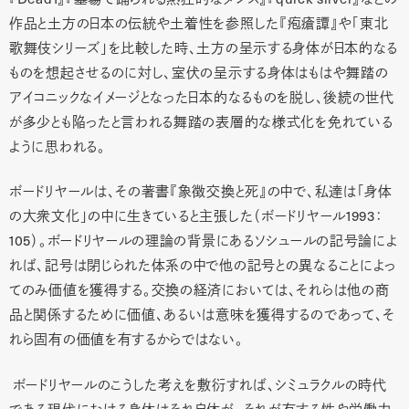
作品と土方の日本の伝統や土着性を参照した『疱瘡譚』や「東北
歌舞伎シリーズ」を比較した時、土方の呈示する身体が日本的なる
ものを想起させるのに対し、室伏の呈示する身体はもはや舞踏の
アイコニックなイメージとなった日本的なるものを脱し、後続の世代
が多少とも陥ったと言われる舞踏の表層的な様式化を免れている
ように思われる。
ボードリヤールは、その著書『象徴交換と死』の中で、私達は「身体
の大衆文化」の中に生きていると主張した（ボードリヤール1993：
105）。ボードリヤールの理論の背景にあるソシュールの記号論によ
れば、記号は閉じられた体系の中で他の記号との異なることによっ
てのみ価値を獲得する。交換の経済においては、それらは他の商
品と関係するために価値、あるいは意味を獲得するのであって、そ
れら固有の価値を有するからではない。
ボードリヤールのこうした考えを敷衍すれば、シミュラクルの時代
である現代における身体はそれ自体が、それが有する性や労働力