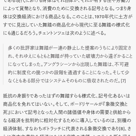
によって貨幣となり、消費のために交換される記号となる。つまり身
体は交換経済における商品となる。このことは、1970年代に土方が
すでに見出していた舞踏の商品化から現代に至る舞踏の様式化
にも通じるだろう。チェントンツェは次のように述べる。
多くの批評家は舞踏が一連の静止した提案のうちにより固定さ
れ、それゆえにもともと舞踏が持っていた破壊力から遠ざかること
になってしまった。アングラシーンから出現した舞踏は、不可避
的に制度化の幾つかの段階を通過することになった。そして少
なくともある部分ではシステムそのものに吸収されたのだ。[7]
抵抗の身振りであったはずの舞踏すらも様式化、記号化あるいは
商品化を免れてはいない。そして、ボードリヤールが『象徴交換と
死』において記号となった人間の諸価値や身体の需要と供給から
なる経済を批判的に相対化するために導入しているのは、別種の
経済体制、すなわちポトラッチに代表される象徴交換であり[8]、さ