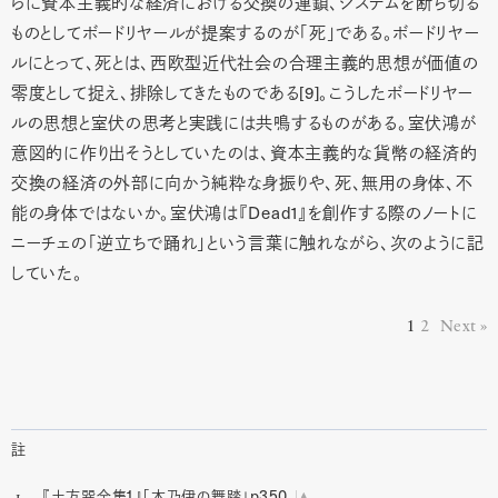
らに資本主義的な経済における交換の連鎖、システムを断ち切る
ものとしてボードリヤールが提案するのが「死」である。ボードリヤー
ルにとって、死とは、西欧型近代社会の合理主義的思想が価値の
零度として捉え、排除してきたものである[9]。こうしたボードリヤー
ルの思想と室伏の思考と実践には共鳴するものがある。室伏鴻が
意図的に作り出そうとしていたのは、資本主義的な貨幣の経済的
交換の経済の外部に向かう純粋な身振りや、死、無用の身体、不
能の身体ではないか。室伏鴻は『Dead1』を創作する際のノートに
ニーチェの「逆立ちで踊れ」という言葉に触れながら、次のように記
していた。
1
2
Next
註
1
p350
『土方巽全集
』「木乃伊の舞踏」
1.