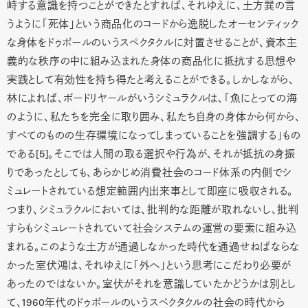
峙する意識を持つことができたとすれば、それゆえに、土方巽の言
うように「死体」という商品化のコードから逸脱したオーセンティック
な身体をドゥボールのいうスペクタクルに対置させることが、資本主
義的な秩序の中に組み込まれた身体の商品化に抵抗する思想や
実践として有効性を持ち得たと考えることができる。しかしながら、
林によれば、ボードリヤールがいうシミュラクルは、「魚にとっての海
のように、私たちを完全に取り囲み、私たち自身の身体から何から、
すべてのものの生存環境になってしまっていることを強調する」もの
である[5]。そこでは人間の取る選択や行為が、それが抵抗の身振
りであったとしても、あらかじめ消費社会のコード体系の内側でシ
ミュレートされている想定範囲内出来事として即座に吸収される。
つまり、シミュラクルにおいては、批判的な距離が取れないし、批判
すらもシミュレートされていて社会システムの運営の要素に組み込
まれる。このような土方が通過しなかった時代を通過せねばならな
かった室伏鴻は、それゆえに「外へ」という思考にこだわり必要が
あったのではないか。室伏がそれを意識していたかどうかは別とし
て、1960年代のドゥボールのいうスペクタクルの社会の時代から