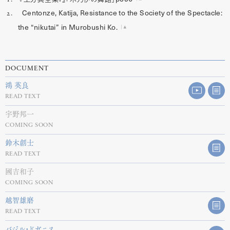
Centonze, Katija, Resistance to the Society of the Spectacle:
2.
the “nikutai” in Murobushi Ko.
DOCUMENT
鴻 英良
READ TEXT
宇野邦一
COMING SOON
鈴木創士
READ TEXT
國吉和子
COMING SOON
越智雄磨
READ TEXT
バジル・ドガニス