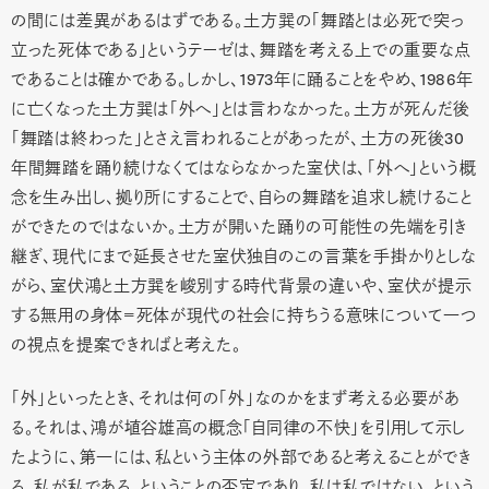
の間には差異があるはずである。土方巽の「舞踏とは必死で突っ
立った死体である」というテーゼは、舞踏を考える上での重要な点
であることは確かである。しかし、1973年に踊ることをやめ、1986年
に亡くなった土方巽は「外へ」とは言わなかった。土方が死んだ後
「舞踏は終わった」とさえ言われることがあったが、土方の死後30
年間舞踏を踊り続けなくてはならなかった室伏は、「外へ」という概
念を生み出し、拠り所にすることで、自らの舞踏を追求し続けること
ができたのではないか。土方が開いた踊りの可能性の先端を引き
継ぎ、現代にまで延長させた室伏独自のこの言葉を手掛かりとしな
がら、室伏鴻と土方巽を峻別する時代背景の違いや、室伏が提示
する無用の身体＝死体が現代の社会に持ちうる意味について一つ
の視点を提案できればと考えた。
「外」といったとき、それは何の「外」なのかをまず考える必要があ
る。それは、鴻が埴谷雄高の概念「自同律の不快」を引用して示し
たように、第一には、私という主体の外部であると考えることができ
る。私が私である、ということの否定であり、私は私ではない、という