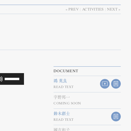
PREV
ACTIVITIES
NEXT
DOCUMENT
ボ
鴻 英良
リ
READ TEXT
ュ
ー
宇野邦一
COMING SOON
ム
調
鈴木創士
節
READ TEXT
に
國吉和子