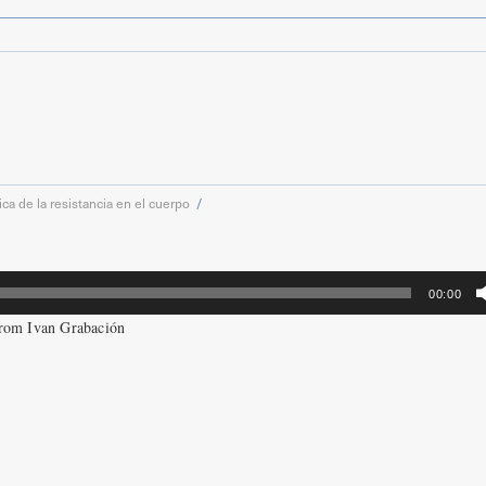
ca de la resistancia en el cuerpo
00:00
from Ivan Grabación