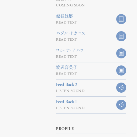
は
COMING SOON
上
下
越智雄磨
READ TEXT
矢
印
バジル・ドガニス
キ
READ TEXT
ー
ロミーナ・アハツ
を
READ TEXT
使
っ
渡辺喜美子
READ TEXT
て
く
Feed Back 2
だ
LISTEN SOUND
さ
Feed Back 1
い。
LISTEN SOUND
PROFILE