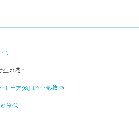
いて
野生の花へ
ート 土方98」より一部抜粋
ての室伏