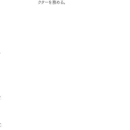
。
クターを務める。
で
な
じ