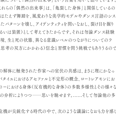
験について「偶然の出来事」という言葉を用いて語っています
これらの「偶然の出来事」は、「亀裂した身体」と関係しているの
、私はたえず舞踏を、風変わりな美学的モデルやダンス言語のシス
れたパターンを壊し、アイデンティティを問いなおし、裂け目を掘り
るいは装置）として考えてきたからです。それは勿論ダンス経験
環境、生と死の状態、異なる意識レベルのつながりについてのラ
きと思考の双方にかかわる）信念と習慣を問う挑戦でもありうるの
の解体に触発された作家への室伏の共感は、まさに理にかなっ
バタイユにおけるアセファルと不定形の概念、ロートレアモンにお
トーにおける身体（反有機的な身体）の多数多様性とその様々
──
の分析によりつつ
思いを馳せます。……そして勿論他の多
危機が尖鋭化する時代の中で、次のような議論になおも力を感