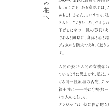
1983
年、室伏は自身の舞踏体
もしかしたら、ある意味では、
かもしれません。というのも
テムとしてよりむしろ、与えら
下げるための一種の器具（あ
であると同時に、身体と心と
ディカルな探求であり、（動
す。
人間の姿（と人間の有機体）
ているように思えます。私は、
ける同一性原理の否定、アル
──
領土性に
特に宇野邦一
くの人のことにも。
ブラジルでは、特に政治的な