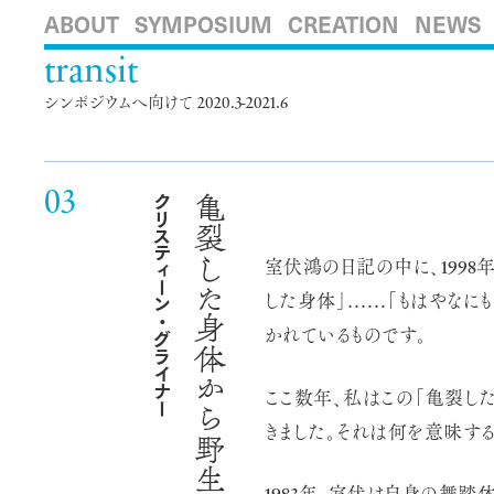
ABOUT
SYMPOSIUM
CREATION
NEWS
transit
シンポジウムへ向けて 2020.3-2021.6
03
クリスティーン・グライナー
亀裂した身体から野生の花へ
1998
室伏鴻の日記の中に、
年
した身体」……「もはやなに
かれているものです。
ここ数年、私はこの「亀裂し
きました。それは何を意味する