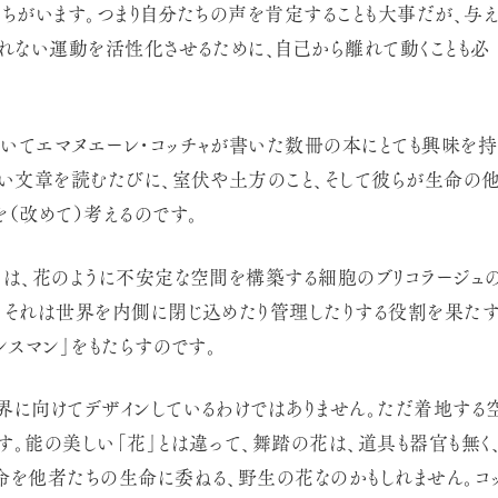
たちがいます。つまり自分たちの声を肯定することも大事だが、与
われない運動を活性化させるために、自己から離れて動くことも必
いてエマヌエーレ・コッチャが書いた数冊の本にとても興味を持
強い文章を読むたびに、室伏や土方のこと、そして彼らが生命の
を（改めて）考えるのです。
」は、花のように不安定な空間を構築する細胞のブリコラージュ
。それは世界を内側に閉じ込めたり管理したりする役割を果た
ンスマン」をもたらすのです。
界に向けてデザインしているわけではありません。ただ着地する
す。能の美しい「花」とは違って、舞踏の花は、道具も器官も無く
命を他者たちの生命に委ねる、野生の花なのかもしれません。コ