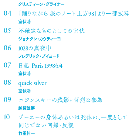
クリスティーン・グライナー
「踊りながら 旅のノート 土方98」より一部抜粋
室伏鴻
不確定なものとしての室伏
ジョナタン・カウディーヨ
1028の真夜中
フレデリック・プイヨード
日記 Paris 1998/5/4
室伏鴻
quick silver
室伏鴻
ニジンスキーの残影と苛烈な無為
越智雄磨
ゾーエーの身体あるいは死体の、一度として
同じでない回帰・反復
竹重伸一