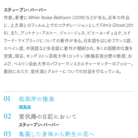
スティーブン・バーバー
White
Noise
Ballroom
2018
作家。著書に
（
）などがある。近年の作品
Film’s
Ghost
201
に、土方巽とのフィルム上でのコラボレーションとして
（
9
）、また、アントナン・アルトー、ジャン・ジュネ、ピエール・ギュヨタ、エド
ワード・マイブリッジについての著作がある。日本語をはじめフランス語、
スペイン語、中国語など多言語に著作が翻訳され、多くの国際的な賞を
受賞。現在、キングストン芸術大学（ロンドン）映像芸術分野の教授、お
よび、ベルリン自由大学のパフォーマンスカルチャーセンターのフェロー。
数回にわたり、室伏鴻とアルトーについての対話を行なっている。
収容所の愉楽
鴻英良
室伏鴻の日記において
スティーブン・バーバー
亀裂した身体から野生の花へ