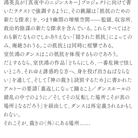
鴻英良が『真夜中のニジンスキー』プロジェクトに向けて書
いたテクストで強調するように、その跳躍は「抵抗のための
新たな探求」を、つまり幽閉の増殖空間——監獄、収容所、
政治的陰謀の新たな探求を含んでいる。これらすべてはど
れも新たなものでしかありえない「隠された抵抗」によっての
み、廃絶されうる。この抵抗とは同時に痙攣である。
室伏鴻のダンスはこの抵抗を体現するものであろう。
だとするなら、室伏鴻の作品「どちらにしろ、一番危険で怪し
いところ、それゆえ誘惑的な方へ、身を投げ出さねばならな
い」を通して、そして『神の裁きと訣別するため』に書かれた
アルトーの要請「裏返しになって踊ること／ダンスホールの
錯乱の中でのように／そしてその反転した場所こそが真の
場所となるだろう」を経由して、ダンスは再定義されるかもし
れない。
それこそが、裁きの〈外〉にある場所……