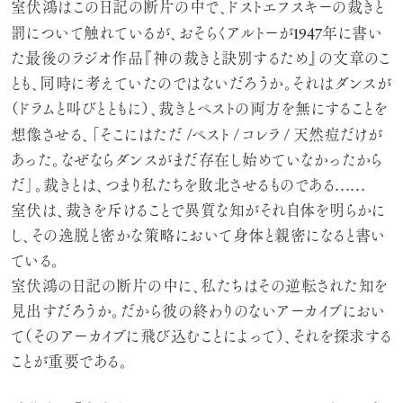
室伏鴻はこの日記の断片の中で、ドストエフスキーの裁きと
1947
罰について触れているが、おそらくアルトーが
年に書い
た最後のラジオ作品『神の裁きと訣別するため』の文章のこ
とも、同時に考えていたのではないだろうか。それはダンスが
（ドラムと叫びとともに）、裁きとペストの両方を無にすることを
/
/
/
想像させる、「そこにはただ
ペスト
コレラ
天然痘だけが
あった。なぜならダンスがまだ存在し始めていなかったから
だ」。裁きとは、つまり私たちを敗北させるものである……
室伏は、裁きを斥けることで異質な知がそれ自体を明らかに
し、その逸脱と密かな策略において身体と親密になると書い
ている。
室伏鴻の日記の断片の中に、私たちはその逆転された知を
見出すだろうか。だから彼の終わりのないアーカイブにおい
て（そのアーカイブに飛び込むことによって）、それを探求する
ことが重要である。